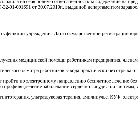
озложила на себя полную ответственность за содержание на пр
32-01-001691 от 30.07.2019г., выданной департаментом здравоо
асть функций учреждения. Дата государственной регистрации
олучения медицинской помощи работникам предприятия, членам 
ческого осмотра работников завода практически без отрыва от 
 пройти по электронному направлению бесплатное лечение без о
го профиля (лечение заболеваний сердечно-сосудистой системы, 
нитотерапия, ультразвуковая терапия, амплипульс, КУФ, электр